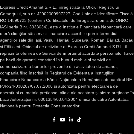
Express Credit Amanet S.R.L., înregistrată la Oficiul Registrului
Comerţului, sub nr. J2002000997227, Cod Unic de Identificare Fiscală
RO 14890723 (conform Certificatului de înregistrare emis de ONRC
IAȘI seria B nr. 3333034), este o Instituție Financiară Nebancară care
oferă clienților săi servicii financiare accesibile prin intermediul
agențiilor sale din Iași, Vaslui, Hârlău, Suceava, Roman, Bârlad, Bacău
și Fălticeni. Obiectul de activitate al Express Credit Amanet S.R.L. îl
reprezintă oferirea de Servicii de împrumut acordate persoanelor fizice
pe bază de garanții constând în bunuri mobile și servicii de
comercializare a bunurilor provenite din activitatea de amanet,
compania fiind înscrisă în Registrul de Evidență a Instituţiilor
Financiare Nebancare a Băncii Naționale a României sub numărul RE-
PJR-24-030287/07.07.2006 și autorizată pentru efectuarea de
operațiuni cu metale prețioase, aliaje ale acestora și pietre prețioase în
baza Autorizaţiei nr. 0001354/03.04.2004 emisă de către Autoritatea
Națională pentru Protecția Consumatorilor.