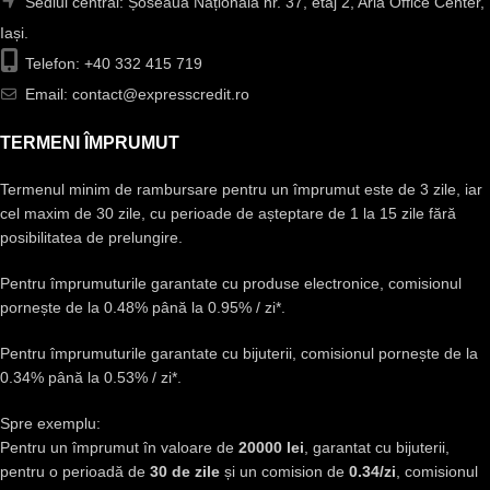
Sediul central: Șoseaua Națională nr. 37, etaj 2, Aria Office Center,
Iași.
Telefon: +40 332 415 719
Email: contact@expresscredit.ro
TERMENI ÎMPRUMUT
Termenul minim de rambursare pentru un împrumut este de 3 zile, iar
cel maxim de 30 zile, cu perioade de așteptare de 1 la 15 zile fără
posibilitatea de prelungire.
Pentru împrumuturile garantate cu produse electronice, comisionul
pornește de la 0.48% până la 0.95% / zi*.
Pentru împrumuturile garantate cu bijuterii, comisionul pornește de la
0.34% până la 0.53% / zi*.
Spre exemplu:
Pentru un împrumut în valoare de
20000 lei
, garantat cu bijuterii,
pentru o perioadă de
30 de zile
și un comision de
0.34/zi
, comisionul