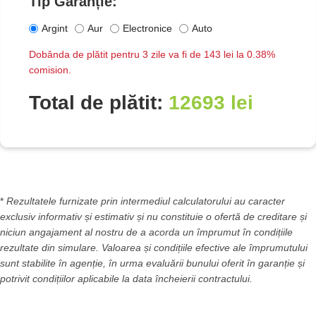
Tip Garanție:
Argint
Aur
Electronice
Auto
Dobânda de plătit pentru
3 zile
va fi de
143 lei
la
0.38%
comision.
Total de plătit:
12693 lei
*
Rezultatele furnizate prin intermediul calculatorului au caracter
exclusiv informativ și estimativ și nu constituie o ofertă de creditare și
niciun angajament al nostru de a acorda un împrumut în condițiile
rezultate din simulare. Valoarea și condițiile efective ale împrumutului
sunt stabilite în agenție, în urma evaluării bunului oferit în garanție și
potrivit condițiilor aplicabile la data încheierii contractului.