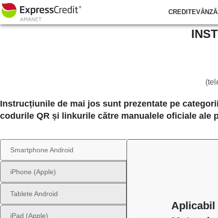
CREDITE
VÂNZĂ
INST
(te
Instrucțiunile de mai jos sunt prezentate pe categor
codurile QR și linkurile către manualele oficiale ale
Smartphone Android
iPhone (Apple)
Tablete Android
Aplicabi
iPad (Apple)