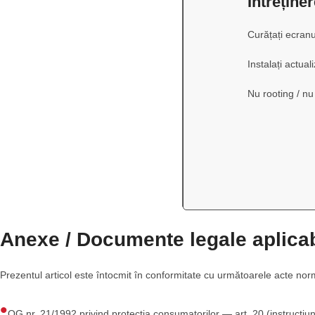
Întreține
Curățați ecranu
Instalați actua
Nu rooting / nu
Anexe / Documente legale aplicab
Prezentul articol este întocmit în conformitate cu următoarele acte nor
OG nr. 21/1992 privind protecția consumatorilor — art. 20 (instrucțiun