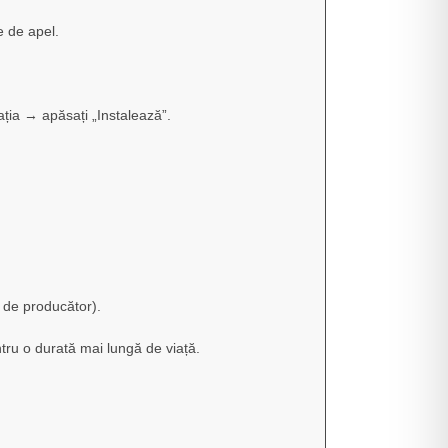
e de apel.
.
cația → apăsați „Instalează”.
ă de producător).
tru o durată mai lungă de viață.