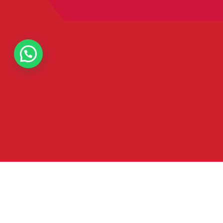
TE
Term
3 zi