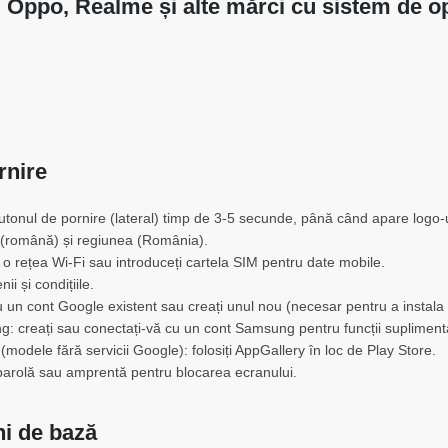
 Oppo, Realme și alte mărci cu sistem de o
rnire
utonul de pornire (lateral) timp de 3-5 secunde, până când apare logo-u
a (română) și regiunea (România).
 o rețea Wi-Fi sau introduceți cartela SIM pentru date mobile.
ii și condițiile.
 un cont Google existent sau creați unul nou (necesar pentru a instala ap
: creați sau conectați-vă cu un cont Samsung pentru funcții supliment
modele fără servicii Google): folosiți AppGallery în loc de Play Store.
 parolă sau amprentă pentru blocarea ecranului.
ni de bază