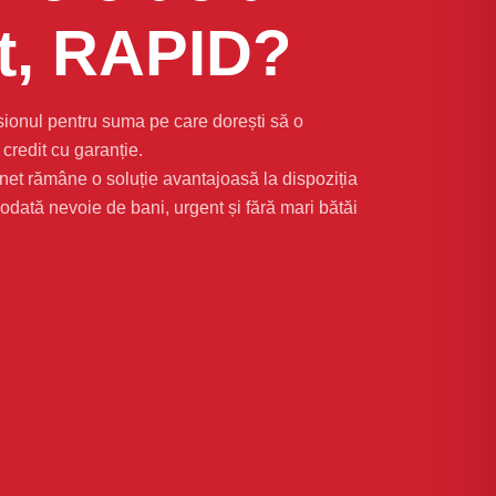
it, RAPID?
sionul pentru suma pe care dorești să o
credit cu garanție.
et rămâne o soluție avantajoasă la dispoziția
odată nevoie de bani, urgent și fără mari bătăi