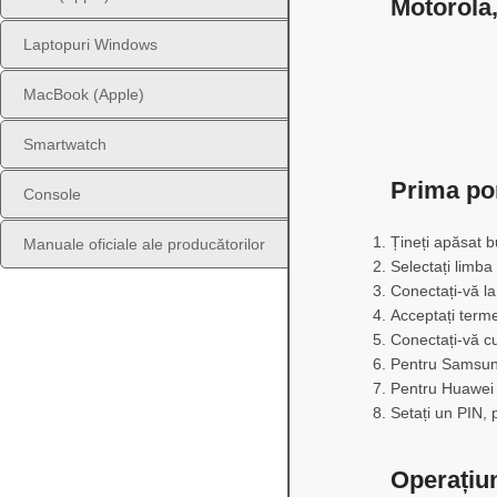
Motorola,
Laptopuri Windows
MacBook (Apple)
Smartwatch
Prima po
Console
Țineți apăsat b
Manuale oficiale ale producătorilor
Selectați limb
Conectați-vă la
Acceptați termen
Conectați-vă cu
Pentru Samsung
Pentru Huawei (
Setați un PIN,
Operațiu