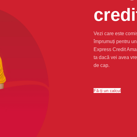
cred
Vezi care este comi
împrumuți pentru un 
Express Credit Aman
ta dacă vei avea vre
de cap.
Fă-ți un calcul