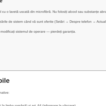
re
l cu o lavetă uscată din microfibră. Nu folosiți alcool sau substanțe abr
lizările de sistem când vă sunt oferite (Setări → Despre telefon → Actual
 modificați sistemul de operare — pierdeți garanția.
ile
mative:
i în limba română) și art. 64 (informare la vânzare).