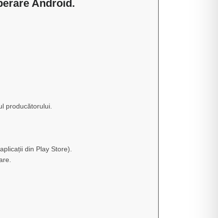
perare Android.
l producătorului.
licații din Play Store).
are.