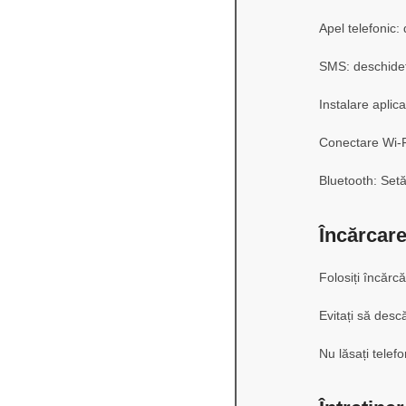
Apel telefonic:
SMS: deschideț
Instalare aplic
Conectare Wi-Fi
Bluetooth: Setă
Încărcar
Folosiți încărc
Evitați să desc
Nu lăsați telef