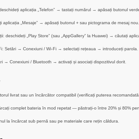
 deschideți aplicația „Telefon” → tastați numărul → apăsați butonul verd
i aplicația „Mesaje” → apăsați butonul + sau pictograma de mesaj nou
ații: deschideți „Play Store” (sau „AppGallery” la Huawei) → căutați apli
: Setări → Conexiuni / Wi-Fi → selectați rețeaua → introduceți parola.
ri → Conexiuni / Bluetooth → activați și asociați dispozitivul dorit.
e
ătorul livrat sau un încărcător compatibil (verificați puterea recomandat
ărcați complet bateria în mod repetat — păstrați-o între 20% și 80% pen
onul la încărcat sub pernă sau pe materiale care rețin căldura.