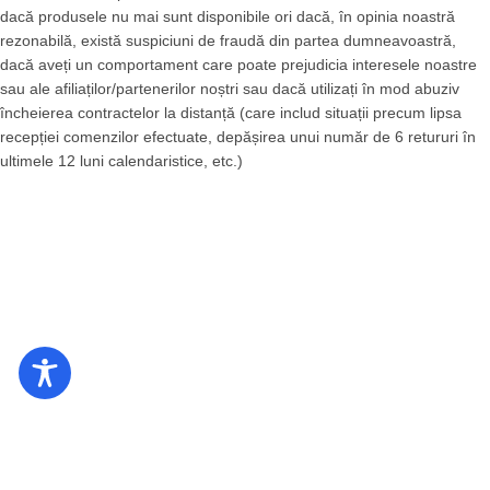
dacă produsele nu mai sunt disponibile ori dacă, în opinia noastră
rezonabilă, există suspiciuni de fraudă din partea dumneavoastră,
dacă aveți un comportament care poate prejudicia interesele noastre
sau ale afiliaților/partenerilor noștri sau dacă utilizați în mod abuziv
încheierea contractelor la distanță (care includ situații precum lipsa
recepției comenzilor efectuate, depășirea unui număr de 6 retururi în
ultimele 12 luni calendaristice, etc.)