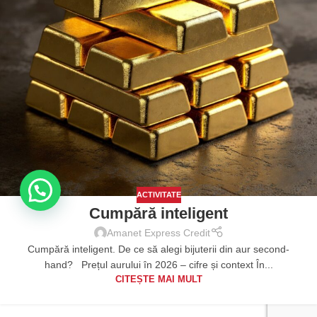
ACTIVITATE
Cumpără inteligent
Amanet Express Credit
Cumpără inteligent. De ce să alegi bijuterii din aur second-
hand? Prețul aurului în 2026 – cifre și context În...
CITEȘTE MAI MULT