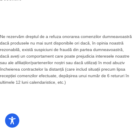
Ne rezervăm dreptul de a refuza onorarea comenzilor dumneavoastră
dacă produsele nu mai sunt disponibile ori dacă, în opinia noastră
rezonabilă, există suspiciuni de fraudă din partea dumneavoastră,
dacă aveți un comportament care poate prejudicia interesele noastre
sau ale afiliaților/partenerilor noștri sau dacă utilizați în mod abuziv
încheierea contractelor la distanță (care includ situații precum lipsa
recepției comenzilor efectuate, depășirea unui număr de 6 retururi în
ultimele 12 luni calendaristice, etc.)