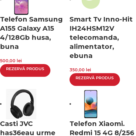
Telefon Samsung
Smart Tv Inno-Hit
A155 Galaxy A15
IH24HSM12V
4/128Gb husa,
telecomanda,
buna
alimentator,
ebuna
500,00
lei
REZERVĂ PRODUS
350,00
lei
REZERVĂ PRODUS
Casti JVC
Telefon Xiaomi.
has36eau urme
Redmi 15 4G 8/256