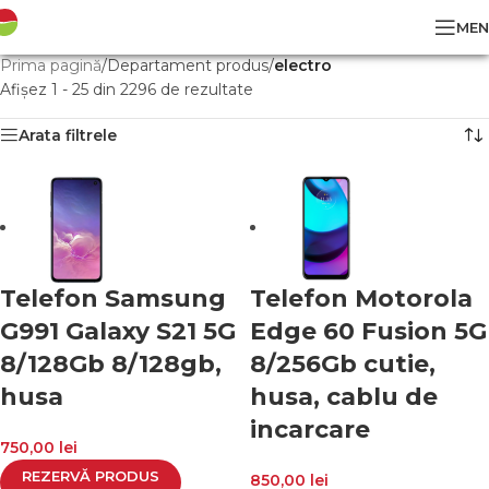
MEN
Prima pagină
/
Departament produs
/
electro
Afișez 1 - 25 din 2296 de rezultate
Arata filtrele
Telefon Samsung
Telefon Motorola
G991 Galaxy S21 5G
Edge 60 Fusion 5G
8/128Gb 8/128gb,
8/256Gb cutie,
husa
husa, cablu de
incarcare
750,00
lei
REZERVĂ PRODUS
850,00
lei