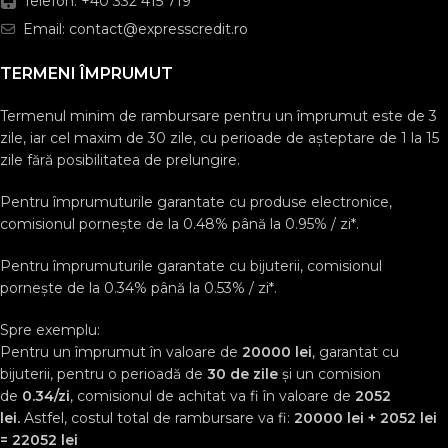
Telefon: +40 332 415 719
Email: contact@expresscredit.ro
TERMENI ÎMPRUMUT
Termenul minim de rambursare pentru un împrumut este de 3
zile, iar cel maxim de 30 zile, cu perioade de așteptare de 1 la 15
zile fără posibilitatea de prelungire.
Pentru împrumuturile garantate cu produse electronice,
comisionul pornește de la 0.48% până la 0.95% / zi*.
Pentru împrumuturile garantate cu bijuterii, comisionul
pornește de la 0.34% până la 0.53% / zi*.
Spre exemplu:
Pentru un împrumut în valoare de
20000 lei
, garantat cu
bijuterii, pentru o perioadă de
30 de zile
și un comision
de
0.34/zi
, comisionul de achitat va fi în valoare de
2052
lei.
Astfel, costul total de rambursare va fi:
20000 lei + 2052 lei
= 22052 lei