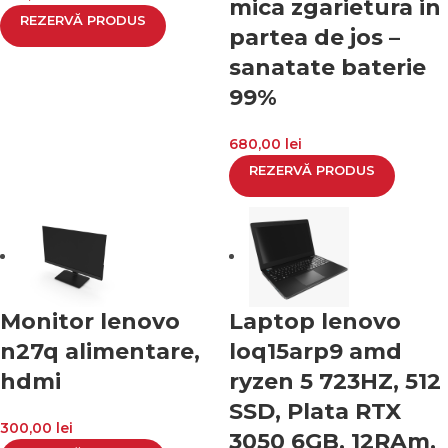
mica zgarietura in
REZERVĂ PRODUS
partea de jos –
sanatate baterie
99%
680,00
lei
REZERVĂ PRODUS
Monitor lenovo
Laptop lenovo
n27q alimentare,
loq15arp9 amd
hdmi
ryzen 5 723HZ, 512
SSD, Plata RTX
300,00
lei
3050 6GB, 12RAm,