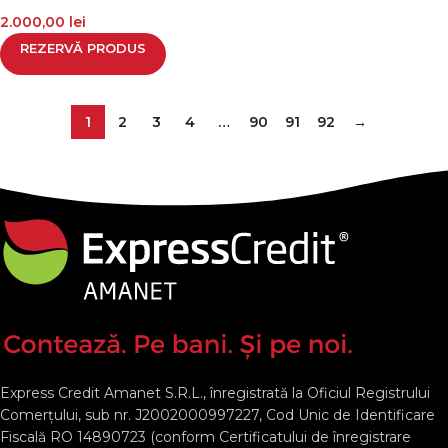
2.000,00
lei
REZERVĂ PRODUS
1
2
3
4
…
90
91
92
→
Express Credit Amanet S.R.L., înregistrată la Oficiul Registrului
Comerţului, sub nr. J2002000997227, Cod Unic de Identificare
Fiscală RO 14890723 (conform Certificatului de înregistrare