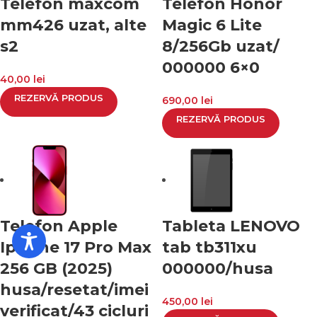
Telefon maxcom
Telefon Honor
mm426 uzat, alte
Magic 6 Lite
s2
8/256Gb uzat/
000000 6×0
40,00
lei
REZERVĂ PRODUS
690,00
lei
REZERVĂ PRODUS
Telefon Apple
Tableta LENOVO
Iphone 17 Pro Max
tab tb311xu
256 GB (2025)
000000/husa
husa/resetat/imei
450,00
lei
verificat/43 cicluri