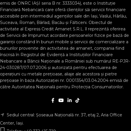
emis de ONRC IAȘI seria B nr. 3333034), este o Instituție
Financiară Nebancară care oferă clienților săi servicii financiare
accesibile prin intermediul agențiilor sale din Iași, Vaslui, Hârlău,
Suceava, Roman, Bârlad, Bacău și Fălticeni. Obiectul de
activitate al Express Credit Amanet S.R.L. îl reprezintă oferirea
de Servicii de împrumut acordate persoanelor fizice pe bază de
garanții constând în bunuri mobile și servicii de comercializare a
bunurilor provenite din activitatea de amanet, compania fiind
înscrisă în Registrul de Evidență a Instituţiilor Financiare
Nebancare a Băncii Naționale a României sub numărul RE-PJR-
24-030287/07.07.2006 și autorizată pentru efectuarea de
operațiuni cu metale prețioase, aliaje ale acestora și pietre
prețioase în baza Autorizaţiei nr. 0001354/03.04.2004 emisă de
către Autoritatea Națională pentru Protecția Consumatorilor.
Sediul central: Șoseaua Națională nr. 37, etaj 2, Aria Office
Center, Iași.