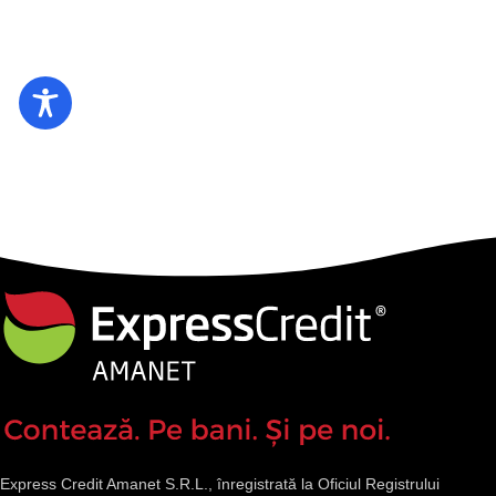
Express Credit Amanet S.R.L., înregistrată la Oficiul Registrului