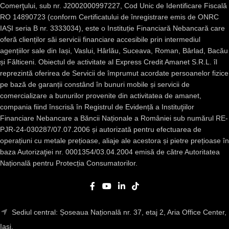
Comerţului, sub nr. J2002000997227, Cod Unic de Identificare Fiscală
RO 14890723 (conform Certificatului de înregistrare emis de ONRC
IAȘI seria B nr. 3333034), este o Instituție Financiară Nebancară care
oferă clienților săi servicii financiare accesibile prin intermediul
agențiilor sale din Iași, Vaslui, Hârlău, Suceava, Roman, Bârlad, Bacău
și Fălticeni. Obiectul de activitate al Express Credit Amanet S.R.L. îl
reprezintă oferirea de Servicii de împrumut acordate persoanelor fizice
pe bază de garanții constând în bunuri mobile și servicii de
comercializare a bunurilor provenite din activitatea de amanet,
compania fiind înscrisă în Registrul de Evidență a Instituţiilor
Financiare Nebancare a Băncii Naționale a României sub numărul RE-
PJR-24-030287/07.07.2006 și autorizată pentru efectuarea de
operațiuni cu metale prețioase, aliaje ale acestora și pietre prețioase în
baza Autorizaţiei nr. 0001354/03.04.2004 emisă de către Autoritatea
Națională pentru Protecția Consumatorilor.
Sediul central: Șoseaua Națională nr. 37, etaj 2, Aria Office Center,
Iași.