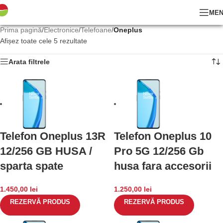
ME
Prima pagină
/
Electronice
/
Telefoane
/
Oneplus
Afișez toate cele 5 rezultate
Arata filtrele
Telefon Oneplus 13R
Telefon Oneplus 10
12/256 GB HUSA /
Pro 5G 12/256 Gb
sparta spate
husa fara accesorii
1.450,00
lei
1.250,00
lei
REZERVĂ PRODUS
REZERVĂ PRODUS