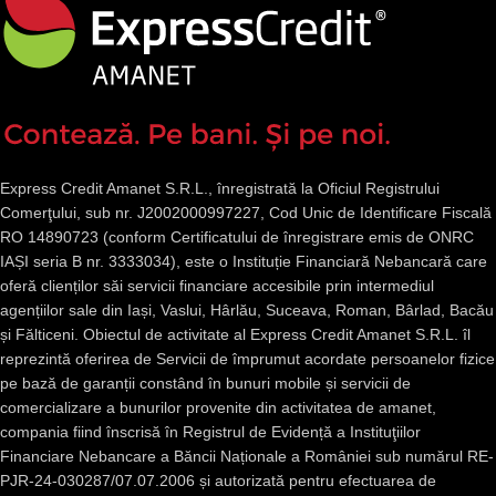
Express Credit Amanet S.R.L., înregistrată la Oficiul Registrului
Comerţului, sub nr. J2002000997227, Cod Unic de Identificare Fiscală
RO 14890723 (conform Certificatului de înregistrare emis de ONRC
IAȘI seria B nr. 3333034), este o Instituție Financiară Nebancară care
oferă clienților săi servicii financiare accesibile prin intermediul
agențiilor sale din Iași, Vaslui, Hârlău, Suceava, Roman, Bârlad, Bacău
și Fălticeni. Obiectul de activitate al Express Credit Amanet S.R.L. îl
reprezintă oferirea de Servicii de împrumut acordate persoanelor fizice
pe bază de garanții constând în bunuri mobile și servicii de
comercializare a bunurilor provenite din activitatea de amanet,
compania fiind înscrisă în Registrul de Evidență a Instituţiilor
Financiare Nebancare a Băncii Naționale a României sub numărul RE-
PJR-24-030287/07.07.2006 și autorizată pentru efectuarea de