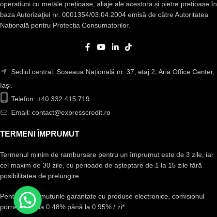
operațiuni cu metale prețioase, aliaje ale acestora și pietre prețioase în
baza Autorizaţiei nr. 0001354/03.04.2004 emisă de către Autoritatea
Națională pentru Protecția Consumatorilor.
Sediul central: Șoseaua Națională nr. 37, etaj 2, Aria Office Center,
Iași.
Telefon: +40 332 415 719
Email: contact@expresscredit.ro
TERMENI ÎMPRUMUT
Termenul minim de rambursare pentru un împrumut este de 3 zile, iar
cel maxim de 30 zile, cu perioade de așteptare de 1 la 15 zile fără
posibilitatea de prelungire.
Pentru împrumuturile garantate cu produse electronice, comisionul
pornește de la 0.48% până la 0.95% / zi*.