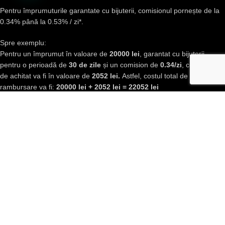
Pentru împrumuturile garantate cu bijuterii, comisionul pornește de la
0.34% până la 0.53% / zi*.
Spre exemplu:
Pentru un împrumut în valoare de
20000 lei
, garantat cu bijuterii,
pentru o perioadă de
30 de zile
și un comision de
0.34/zi
, comisionul
de achitat va fi în valoare de
2052 lei.
Astfel, costul total de
rambursare va fi:
20000 lei + 2052 lei = 22052 lei
* Conform grila de comisioane
INFO LEGAL
Politica de Confidențialitate
Termeni și Condiții
Politica de utilizare cookies
Formulare Clienţi
Instrucțiuni minime clienți Express Credit
Noutăți
BNR