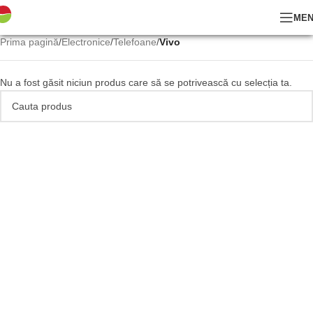
ME
Prima pagină
/
Electronice
/
Telefoane
/
Vivo
Nu a fost găsit niciun produs care să se potrivească cu selecția ta.