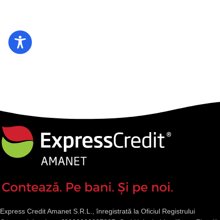
Express Credit Amanet S.R.L., înregistrată la Oficiul Registrului