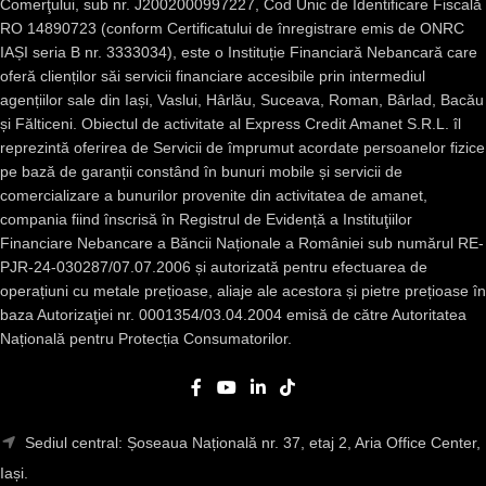
Comerţului, sub nr. J2002000997227, Cod Unic de Identificare Fiscală
RO 14890723 (conform Certificatului de înregistrare emis de ONRC
IAȘI seria B nr. 3333034), este o Instituție Financiară Nebancară care
oferă clienților săi servicii financiare accesibile prin intermediul
agențiilor sale din Iași, Vaslui, Hârlău, Suceava, Roman, Bârlad, Bacău
și Fălticeni. Obiectul de activitate al Express Credit Amanet S.R.L. îl
reprezintă oferirea de Servicii de împrumut acordate persoanelor fizice
pe bază de garanții constând în bunuri mobile și servicii de
comercializare a bunurilor provenite din activitatea de amanet,
compania fiind înscrisă în Registrul de Evidență a Instituţiilor
Financiare Nebancare a Băncii Naționale a României sub numărul RE-
PJR-24-030287/07.07.2006 și autorizată pentru efectuarea de
operațiuni cu metale prețioase, aliaje ale acestora și pietre prețioase în
baza Autorizaţiei nr. 0001354/03.04.2004 emisă de către Autoritatea
Națională pentru Protecția Consumatorilor.
Sediul central: Șoseaua Națională nr. 37, etaj 2, Aria Office Center,
Iași.