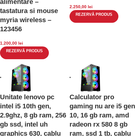
alimentare –
2.250,00
lei
tastatura si mouse
REZERVĂ PRODUS
myria wireless –
123456
1.200,00
lei
REZERVĂ PRODUS
Unitate lenovo pc
Calculator pro
intel i5 10th gen,
gaming nu are i5 gen
2.9ghz, 8 gb ram, 256
10, 16 gb ram, amd
gb ssd, intel uh
radeon rx 580 8 gb
graphics 630, cablu
ram, ssd 1 tb, cablu