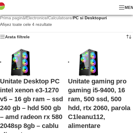
ME
Prima pagină
/
Electronice
/
Calculatoare
/
PC si Desktopuri
Afișez toate cele 4 rezultate
Arata filtrele
Unitate Desktop PC
Unitate gaming pro
intel xenon e3-1270
gaming i5-9400, 16
v5 – 16 gb ram – ssd
ram, 500 ssd, 500
240 gb – hdd 500 gb
hdd, rtx 2060, parola
– amd radeon rx 580
C1leanu112,
2048sp 8gb – cablu
alimentare