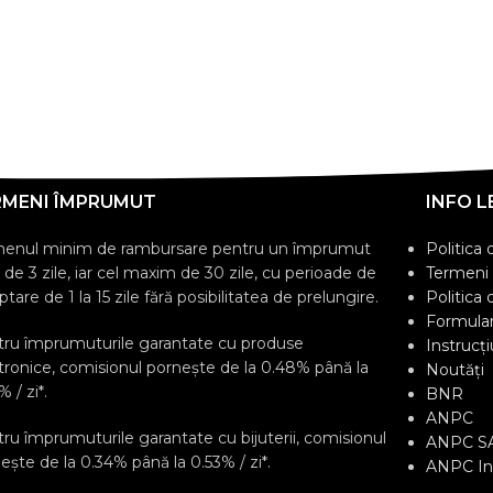
RMENI ÎMPRUMUT
INFO L
menul minim de rambursare pentru un împrumut
Politica 
 de 3 zile, iar cel maxim de 30 zile, cu perioade de
Termeni ș
ptare de 1 la 15 zile fără posibilitatea de prelungire.
Politica 
Formular
ru împrumuturile garantate cu produse
Instrucți
tronice, comisionul pornește de la 0.48% până la
Noutăți
% / zi*.
BNR
ANPC
ru împrumuturile garantate cu bijuterii, comisionul
ANPC S
ește de la 0.34% până la 0.53% / zi*.
ANPC Ins