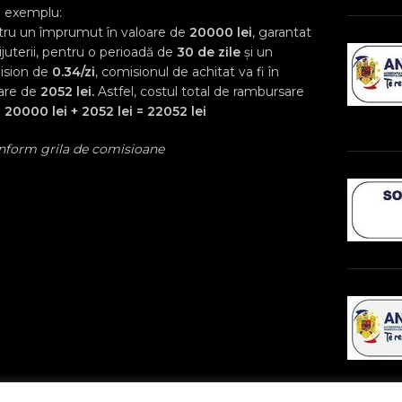
e exemplu:
ru un împrumut în valoare de
20000 lei
, garantat
ijuterii, pentru o perioadă de
30 de zile
și un
ision de
0.34/zi
, comisionul de achitat va fi în
are de
2052 lei.
Astfel, costul total de rambursare
:
20000 lei + 2052 lei = 22052 lei
nform grila de comisioane