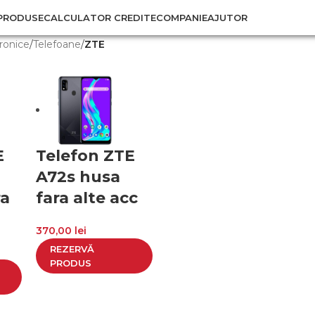
PRODUSE
CALCULATOR CREDITE
COMPANIE
AJUTOR
ronice
/
Telefoane
/
ZTE
E
Telefon ZTE
A72s husa
ra
fara alte acc
370,00
lei
REZERVĂ
PRODUS