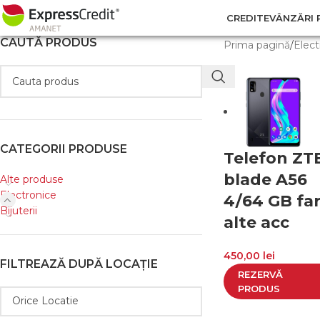
CREDITE
VÂNZĂRI 
CAUTĂ PRODUS
Prima pagină
/
Elect
CATEGORII PRODUSE
Telefon ZT
blade A56
Alte produse
Electronice
4/64 GB fa
Bijuterii
alte acc
450,00
lei
FILTREAZĂ DUPĂ LOCAȚIE
REZERVĂ
PRODUS