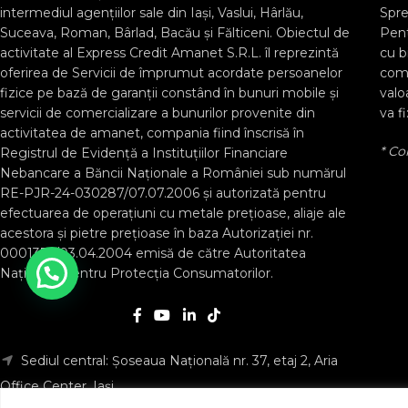
intermediul agențiilor sale din Iași, Vaslui, Hârlău,
Spr
Suceava, Roman, Bârlad, Bacău și Fălticeni. Obiectul de
Pent
activitate al Express Credit Amanet S.R.L. îl reprezintă
cu b
oferirea de Servicii de împrumut acordate persoanelor
com
fizice pe bază de garanții constând în bunuri mobile și
valo
servicii de comercializare a bunurilor provenite din
va fi
activitatea de amanet, compania fiind înscrisă în
* Co
Registrul de Evidență a Instituţiilor Financiare
Nebancare a Băncii Naționale a României sub numărul
RE-PJR-24-030287/07.07.2006 și autorizată pentru
efectuarea de operațiuni cu metale prețioase, aliaje ale
acestora și pietre prețioase în baza Autorizaţiei nr.
0001354/03.04.2004 emisă de către Autoritatea
Națională pentru Protecția Consumatorilor.
Sediul central: Șoseaua Națională nr. 37, etaj 2, Aria
Office Center, Iași.