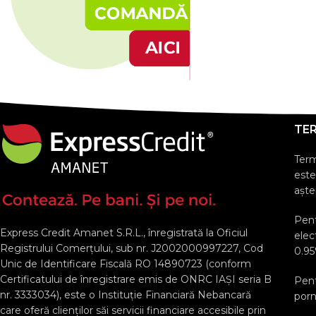
TE
Ter
este
aște
Pent
Express Credit Amanet S.R.L., înregistrată la Oficiul
elec
Registrului Comerţului, sub nr. J2002000997227, Cod
0.95
Unic de Identificare Fiscală RO 14890723 (conform
Certificatului de înregistrare emis de ONRC IAȘI seria B
Pent
nr. 3333034), este o Instituție Financiară Nebancară
porn
care oferă clienților săi servicii financiare accesibile prin