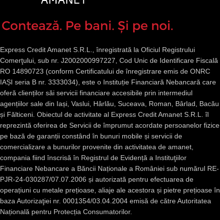
Express Credit Amanet S.R.L., înregistrată la Oficiul Registrului
Comerţului, sub nr. J2002000997227, Cod Unic de Identificare Fiscală
RO 14890723 (conform Certificatului de înregistrare emis de ONRC
IAȘI seria B nr. 3333034), este o Instituție Financiară Nebancară care
oferă clienților săi servicii financiare accesibile prin intermediul
agențiilor sale din Iași, Vaslui, Hârlău, Suceava, Roman, Bârlad, Bacău
și Fălticeni. Obiectul de activitate al Express Credit Amanet S.R.L. îl
reprezintă oferirea de Servicii de împrumut acordate persoanelor fizice
pe bază de garanții constând în bunuri mobile și servicii de
comercializare a bunurilor provenite din activitatea de amanet,
compania fiind înscrisă în Registrul de Evidență a Instituţiilor
Financiare Nebancare a Băncii Naționale a României sub numărul RE-
PJR-24-030287/07.07.2006 și autorizată pentru efectuarea de
operațiuni cu metale prețioase, aliaje ale acestora și pietre prețioase în
baza Autorizaţiei nr. 0001354/03.04.2004 emisă de către Autoritatea
Națională pentru Protecția Consumatorilor.