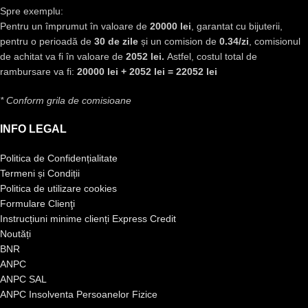
Spre exemplu:
Pentru un împrumut în valoare de
20000 lei
, garantat cu bijuterii,
pentru o perioadă de
30 de zile
și un comision de
0.34/zi
, comisionul
de achitat va fi în valoare de
2052 lei.
Astfel, costul total de
rambursare va fi:
20000 lei + 2052 lei = 22052 lei
* Conform grila de comisioane
INFO LEGAL
Politica de Confidențialitate
Termeni și Condiții
Politica de utilizare cookies
Formulare Clienţi
Instrucțiuni minime clienți Express Credit
Noutăți
BNR
ANPC
ANPC SAL
ANPC Insolventa Persoanelor Fizice