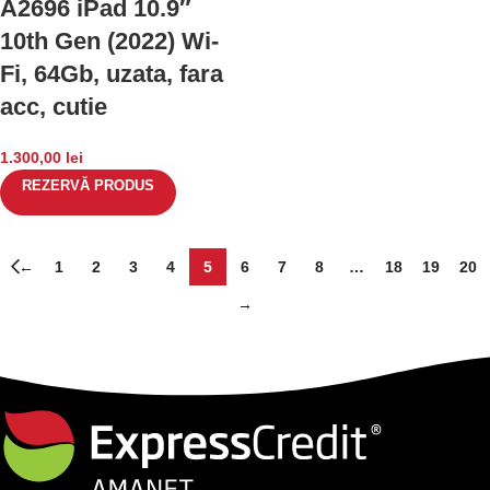
A2696 iPad 10.9″
10th Gen (2022) Wi-
Fi, 64Gb, uzata, fara
acc, cutie
1.300,00
lei
REZERVĂ PRODUS
←
1
2
3
4
5
6
7
8
…
18
19
20
→