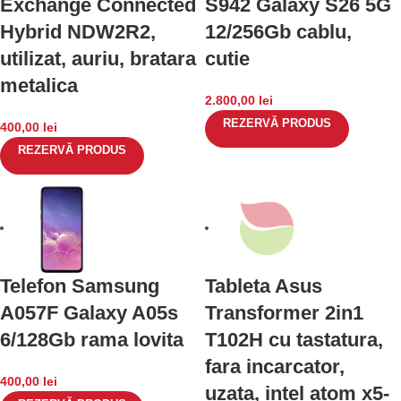
Exchange Connected
S942 Galaxy S26 5G
Hybrid NDW2R2,
12/256Gb cablu,
utilizat, auriu, bratara
cutie
metalica
2.800,00
lei
REZERVĂ PRODUS
400,00
lei
REZERVĂ PRODUS
Telefon Samsung
Tableta Asus
A057F Galaxy A05s
Transformer 2in1
6/128Gb rama lovita
T102H cu tastatura,
fara incarcator,
400,00
lei
uzata, intel atom x5-