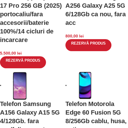
17 Pro 256 GB (2025)
A256 Galaxy A25 5G
portocaliu/fara
6/128Gb ca nou, fara
accesorii/baterie
acc
100%/14 cicluri de
800,00
lei
incarcare
REZERVĂ PRODUS
5.500,00
lei
REZERVĂ PRODUS
Telefon Samsung
Telefon Motorola
A156 Galaxy A15 5G
Edge 60 Fusion 5G
4/128Gb. fara
8/256Gb cablu, husa,