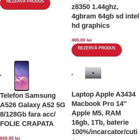
REZERVĂ PRODUS
z8350 1.44ghz,
4gbram 64gb sd intel
hd graphics
400,00
lei
REZERVĂ PRODUS
Laptop Apple A3434
Telefon Samsung
Macbook Pro 14″
A526 Galaxy A52 5G
Apple M5, RAM
8/128Gb fara acc/
16gb, 1Tb, baterie
FOLIE CRAPATA
100%/incarcator/cuti
600,00
lei