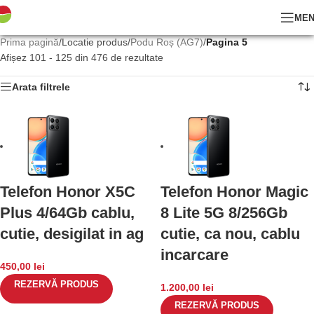
ME
Prima pagină
/
Locatie produs
/
Podu Roș (AG7)
/
Pagina 5
Afișez 101 - 125 din 476 de rezultate
Arata filtrele
Telefon Honor X5C
Telefon Honor Magic
Plus 4/64Gb cablu,
8 Lite 5G 8/256Gb
cutie, desigilat in ag
cutie, ca nou, cablu
incarcare
450,00
lei
REZERVĂ PRODUS
1.200,00
lei
REZERVĂ PRODUS