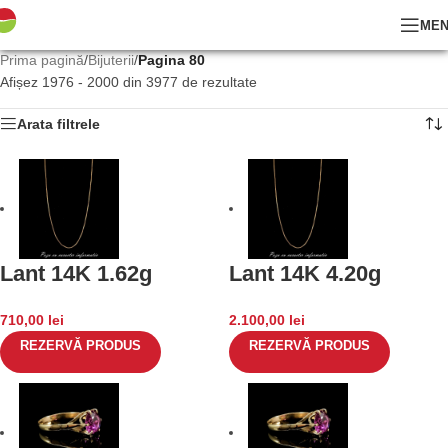
ME
Prima pagină
/
Bijuterii
/
Pagina 80
Afișez 1976 - 2000 din 3977 de rezultate
Arata filtrele
Lant 14K 1.62g
Lant 14K 4.20g
710,00
lei
2.100,00
lei
REZERVĂ PRODUS
REZERVĂ PRODUS