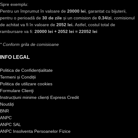
Spre exemplu:
Pentru un împrumut în valoare de
20000 lei
, garantat cu bijuterii,
pentru o perioadă de
30 de zile
și un comision de
0.34/zi
, comisionul
de achitat va fi în valoare de
2052 lei.
Astfel, costul total de
rambursare va fi:
20000 lei + 2052 lei = 22052 lei
* Conform grila de comisioane
INFO LEGAL
Politica de Confidențialitate
Termeni și Condiții
Politica de utilizare cookies
Formulare Clienţi
Instrucțiuni minime clienți Express Credit
Noutăți
BNR
ANPC
ANPC SAL
ANPC Insolventa Persoanelor Fizice