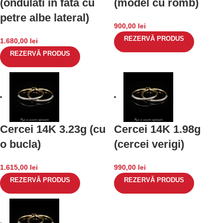
(ondulati in fata cu
(model cu romb)
petre albe lateral)
900,00
lei
REZERVĂ PRODUS
1.680,00
lei
REZERVĂ PRODUS
Cercei 14K 3.23g (cu
Cercei 14K 1.98g
o bucla)
(cercei verigi)
1.615,00
lei
990,00
lei
REZERVĂ PRODUS
REZERVĂ PRODUS