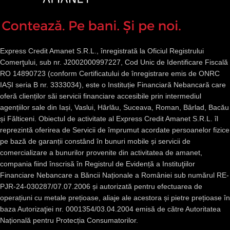
Express Credit Amanet S.R.L., înregistrată la Oficiul Registrului
Comerţului, sub nr. J2002000997227, Cod Unic de Identificare Fiscală
RO 14890723 (conform Certificatului de înregistrare emis de ONRC
IAȘI seria B nr. 3333034), este o Instituție Financiară Nebancară care
oferă clienților săi servicii financiare accesibile prin intermediul
agențiilor sale din Iași, Vaslui, Hârlău, Suceava, Roman, Bârlad, Bacău
și Fălticeni. Obiectul de activitate al Express Credit Amanet S.R.L. îl
reprezintă oferirea de Servicii de împrumut acordate persoanelor fizice
pe bază de garanții constând în bunuri mobile și servicii de
comercializare a bunurilor provenite din activitatea de amanet,
compania fiind înscrisă în Registrul de Evidență a Instituţiilor
Financiare Nebancare a Băncii Naționale a României sub numărul RE-
PJR-24-030287/07.07.2006 și autorizată pentru efectuarea de
operațiuni cu metale prețioase, aliaje ale acestora și pietre prețioase în
baza Autorizaţiei nr. 0001354/03.04.2004 emisă de către Autoritatea
Națională pentru Protecția Consumatorilor.