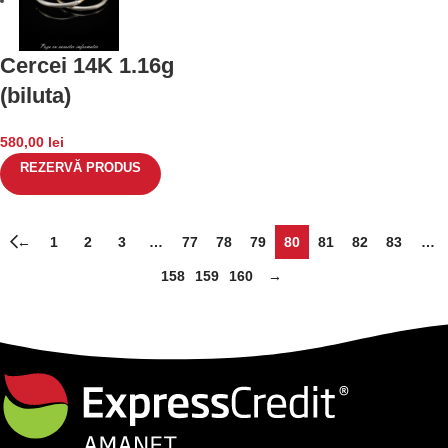
Cercei 14K 1.16g
(biluta)
580,00
lei
REZERVĂ PRODUS
←
1
2
3
…
77
78
79
80
81
82
83
…
158
159
160
→