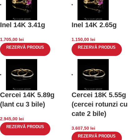
Inel 14K 3.41g
Inel 14K 2.65g
1.705,00
lei
1.150,00
lei
REZERVĂ PRODUS
REZERVĂ PRODUS
Cercei 14K 5.89g
Cercei 18K 5.55g
(lant cu 3 bile)
(cercei rotunzi cu
cate 2 bile)
2.945,00
lei
REZERVĂ PRODUS
3.607,50
lei
REZERVĂ PRODUS