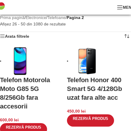
ME
Prima pagină
/
Electronice
/
Telefoane
/
Pagina 2
Afișez 26 - 50 din 1080 de rezultate
Arata filtrele
Telefon Motorola
Telefon Honor 400
Moto G85 5G
Smart 5G 4/128Gb
8/256Gb fara
uzat fara alte acc
accesorii
450,00
lei
REZERVĂ PRODUS
600,00
lei
REZERVĂ PRODUS