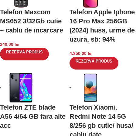
Telefon Maxcom
Telefon Apple Iphone
MS652 3/32Gb cutie
16 Pro Max 256GB
– cablu de incarcare
(2024) husa, urme de
uzura, sb: 94%
240,00
lei
REZERVĂ PRODUS
4.350,00
lei
REZERVĂ PRODUS
Telefon ZTE blade
Telefon Xiaomi.
A56 4/64 GB fara alte
Redmi Note 14 5G
acc
8/256 gb cutie/ husa/
cablu date