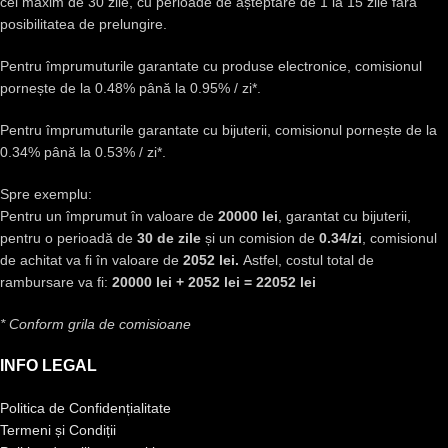
cel maxim de 30 zile, cu perioade de așteptare de 1 la 15 zile fără
posibilitatea de prelungire.
Pentru împrumuturile garantate cu produse electronice, comisionul
pornește de la 0.48% până la 0.95% / zi*.
Pentru împrumuturile garantate cu bijuterii, comisionul pornește de la
0.34% până la 0.53% / zi*.
Spre exemplu:
Pentru un împrumut în valoare de
20000 lei
, garantat cu bijuterii,
pentru o perioadă de
30 de zile
și un comision de
0.34/zi
, comisionul
de achitat va fi în valoare de
2052 lei.
Astfel, costul total de
rambursare va fi:
20000 lei + 2052 lei = 22052 lei
* Conform grila de comisioane
INFO LEGAL
Politica de Confidențialitate
Termeni și Condiții