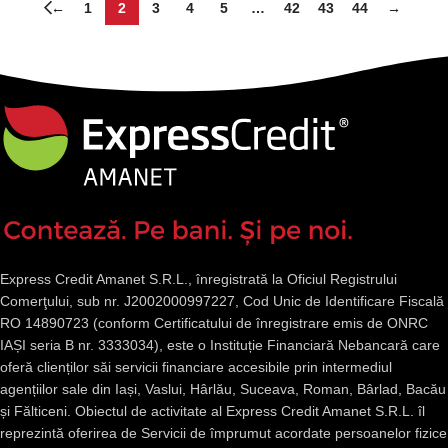
←
1
2
3
4
5
…
42
43
44
→
Express Credit Amanet S.R.L., înregistrată la Oficiul Registrului
Comerţului, sub nr. J2002000997227, Cod Unic de Identificare Fiscală
RO 14890723 (conform Certificatului de înregistrare emis de ONRC
IAȘI seria B nr. 3333034), este o Instituție Financiară Nebancară care
oferă clienților săi servicii financiare accesibile prin intermediul
agențiilor sale din Iași, Vaslui, Hârlău, Suceava, Roman, Bârlad, Bacău
și Fălticeni. Obiectul de activitate al Express Credit Amanet S.R.L. îl
reprezintă oferirea de Servicii de împrumut acordate persoanelor fizice